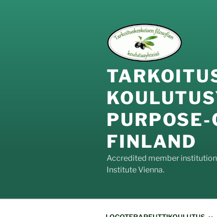
Siirry
sisältöön
TARKOIT
KOULUTUS
PURPOS
FINLAND
Accredited member institution o
Institute Vienna.
LOGOTERAPEUTTIKOULUTUS