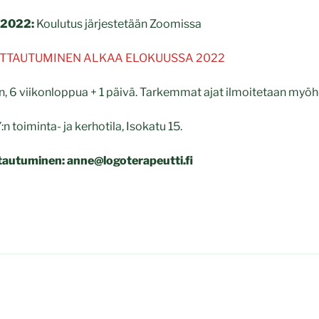
 2022:
Koulutus järjestetään Zoomissa
ITTAUTUMINEN ALKAA ELOKUUSSA 2022
in, 6 viikonloppua + 1 päivä. Tarkemmat ajat ilmoitetaan my
 toiminta- ja kerhotila, Isokatu 15.
ittautuminen: anne@logoterapeutti.fi