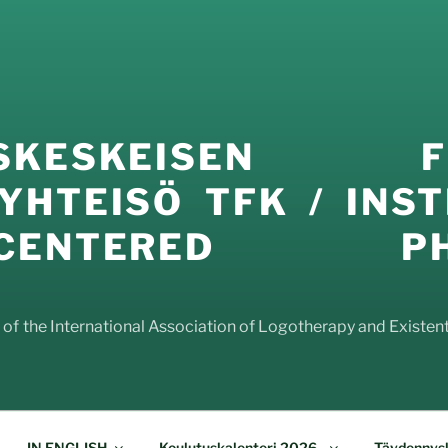
USKESKEISEN FI
YHTEISÖ TFK / INST
E-CENTERED PHI
f the International Association of Logotherapy and Existenti
IN ENGLISH
Koulutuskalenteri 2026-
Täydennysk