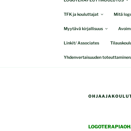
TFK ja kouluttajat
Mitä logo
Myytävä kirjallisuus
Avoime
Linkit/ Associates
Tilauskoul
Yhdenvertaisuuden toteuttaminen/
OHJAAJAKOULUT
LOGOTERAPIAOHJ