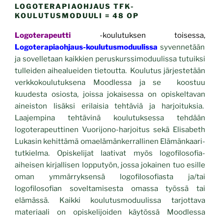
LOGOTERAPIAOHJAUS TFK-
KOULUTUSMODUULI = 48 OP
Logoterapeutti
-koulutuksen toisessa,
Logoterapiaohjaus-
koulutusmoduulissa
syvennetään
ja sovelletaan kaikkien peruskurssimoduulissa tutuiksi
tulleiden aihealueiden tietoutta. Koulutus järjestetään
verkkokoulutuksena Moodlessa ja se koostuu
kuudesta osiosta, joissa jokaisessa on opiskeltavan
aineiston lisäksi erilaisia tehtäviä ja harjoituksia.
Laajempina tehtävinä koulutuksessa tehdään
logoterapeuttinen Vuorijono-harjoitus sekä Elisabeth
Lukasin kehittämä omaelämänkerrallinen Elämänkaari-
tutkielma. Opiskelijat laativat myös logofilosofia-
aiheisen kirjallisen lopputyön, jossa jokainen tuo esille
oman ymmärryksensä logofilosofiasta ja/tai
logofilosofian soveltamisesta omassa työssä tai
elämässä. Kaikki koulutusmoduulissa tarjottava
materiaali on opiskelijoiden käytössä Moodlessa