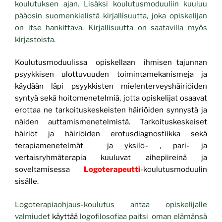
koulutuksen ajan. Lisäksi koulutusmoduuliin kuuluu
pääosin suomenkielistä kirjallisuutta, joka opiskelijan
on itse hankittava. Kirjallisuutta on saatavilla myös
kirjastoista.
Koulutusmoduulissa
opiskellaan ihmisen tajunnan
psyykkisen ulottuvuuden toimintamekanismeja ja
käydään läpi psyykkisten mielenterveyshäiriöiden
syntyä sekä hoitomenetelmiä, jotta opiskelijat osaavat
erottaa ne tarkoituskeskeisten häiriöiden synnystä ja
näiden auttamismenetelmistä. Tarkoituskeskeiset
häiriöt ja häiriöiden erotusdiagnostiikka sekä
terapiamenetelmät ja yksilö- , pari- ja
vertaisryhmäterapia kuuluvat aihepiireinä ja
soveltamisessa
Logoterapeutti
-koulutusmoduulin
sisälle.
Logoterapiaohjaus-koulutus antaa opiskelijalle
valmiudet
käyttää
logofilosofiaa paitsi oman elämänsä