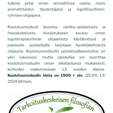
tukena ja/tai oman ammattinsa osana, myös
ammattitaidon täydentäjänä ja logofilosofisten
ryhmien ohjaajana.
Koulutusmoduuli koostuu verkko-opiskelusta ja
itseopiskelusta. Koulutukseen kuuluu oman
logoterapiaryhmän ohjaamista käytännössä ja
jokaiselle opiskelijalle tarjotaan henkilökohtaista
ohjausta. Koulutusmoduulin opiskeluaikasuositus on
yksi lukuvuosi, mutta opiskelija voi suorittaa
koulutusmoduulin oman aikataulunsa mukaisesti,
kuitenkin maksimissaan 1,5 vuoden aikana.
Koulutusmoduulin hinta on 1500 + alv.
(25,5% 1.9.
2024 lähtien).