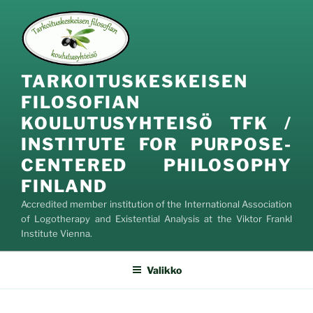
Siirry
sisältöön
TARKOITUSKESKEISEN
FILOSOFIAN
KOULUTUSYHTEISÖ TFK /
INSTITUTE FOR PURPOSE-
CENTERED PHILOSOPHY
FINLAND
Accredited member institution of the International Association
of Logotherapy and Existential Analysis at the Viktor Frankl
Institute Vienna.
Valikko