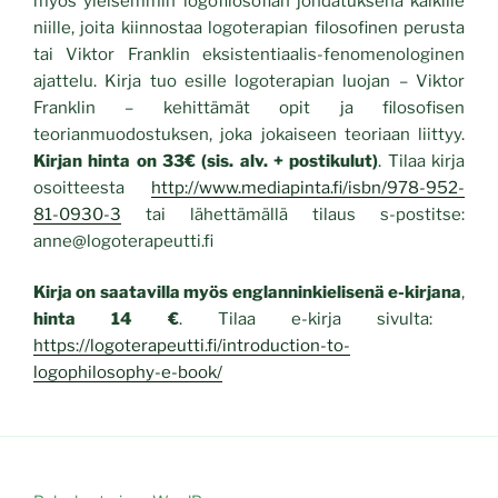
myös yleisemmin logofilosofian johdatuksena kaikille
niille, joita kiinnostaa logoterapian filosofinen perusta
tai Viktor Franklin eksistentiaalis-fenomenologinen
ajattelu. Kirja tuo esille logoterapian luojan – Viktor
Franklin – kehittämät opit ja filosofisen
teorianmuodostuksen, joka jokaiseen teoriaan liittyy.
Kirjan hinta on 33€ (sis. alv. + postikulut)
. Tilaa kirja
osoitteesta
http://www.mediapinta.fi/isbn/978-952-
81-0930-3
tai lähettämällä tilaus s-postitse:
anne@logoterapeutti.fi
Kirja on saatavilla myös englanninkielisenä e-kirjana
,
hinta 14 €
. Tilaa e-kirja sivulta:
https://logoterapeutti.fi/introduction-to-
logophilosophy-e-book/