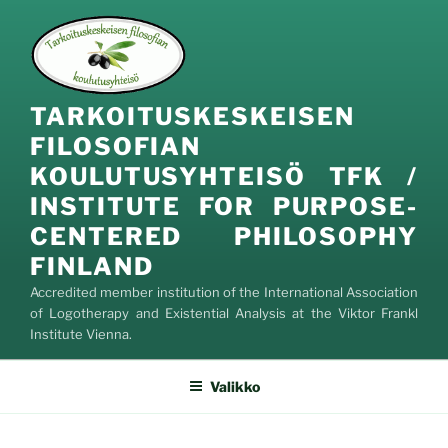
Siirry
sisältöön
TARKOITUSKESKEISEN
FILOSOFIAN
KOULUTUSYHTEISÖ TFK /
INSTITUTE FOR PURPOSE-
CENTERED PHILOSOPHY
FINLAND
Accredited member institution of the International Association
of Logotherapy and Existential Analysis at the Viktor Frankl
Institute Vienna.
Valikko